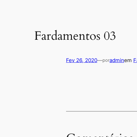
Fardamentos 03
Fev 26, 2020
—
admin
em
F
por