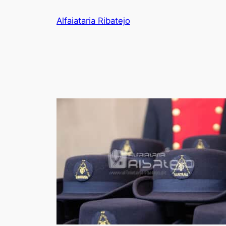
Saltar
Alfaiataria Ribatejo
para
o
conteúdo