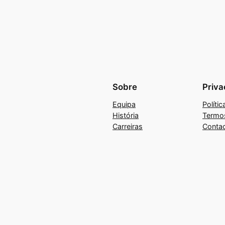
Sobre
Priva
Equipa
Políti
História
Termo
Carreiras
Conta